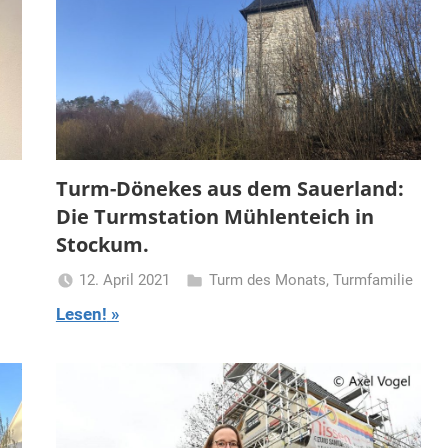
Turm-Dönekes aus dem Sauerland:
Die Turmstation Mühlenteich in
Stockum.
12. April 2021
Turm des Monats
,
Turmfamilie
Turmfrau-
Lesen!
Dani