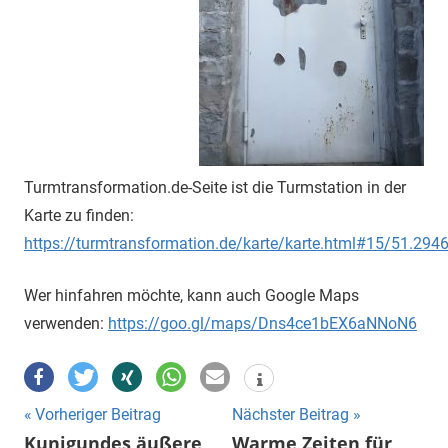
Turmtransformation.de-Seite ist die Turmstation in der
Karte zu finden:
https://turmtransformation.de/karte/karte.html#15/51.294
Wer hinfahren möchte, kann auch Google Maps
verwenden:
https://goo.gl/maps/Dns4ce1bEX6aNNoN6
Beitragsnavigation
Vorheriger Beitrag
Nächster Beitrag
Kunigundes äußere
Warme Zeiten für