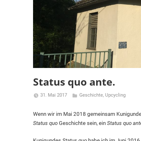
Status quo ante.
31. Mai 2017
Geschichte
,
Upcycling
Turmfrau-
Dani
Wenn wir im Mai 2018 gemeinsam Kunigundes 
Status quo
Geschichte sein, ein
Status quo an
Kunigundes
Status quo
habe ich im Juni 2016 